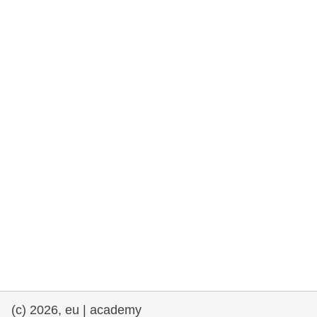
drepturile omului și democrație
maritime si pescuit
migrație și integrare
nutriție, sănătate și bunăstare
leadership în sectorul public, inovare și
schimb de cunoștințe
transport și infrastructură
(c) 2026, eu | academy