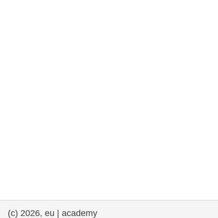
democrazia
marittimo e pesca
migrazione e integrazione
nutrizione, salute e benessere
leadership del settore pubblico,
innovazione e condivisione delle
conoscenze
trasporti e infrastrutture
(c) 2026, eu | academy