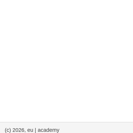
rights, & democracy
maritime & fisheries
migration & integration
nutrition, health & wellbeing
public sector leadership, innovation &
knowledge sharing
transport & infrastructure
(c) 2026, eu | academy