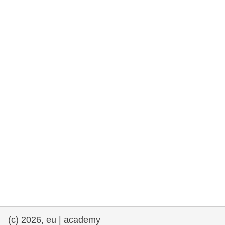
rights, & democracy
maritime & fisheries
migration & integration
nutrition, health & wellbeing
public sector leadership, innovation &
knowledge sharing
transport & infrastructure
(c) 2026, eu | academy