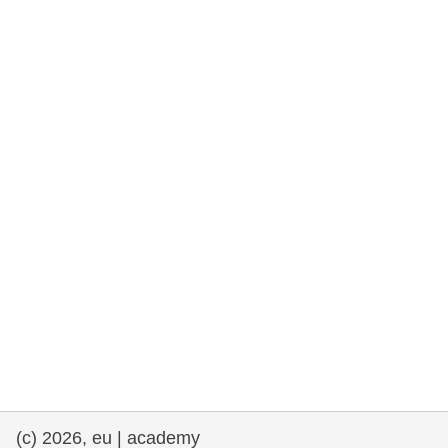
rights, & democracy
maritime & fisheries
migration & integration
nutrition, health & wellbeing
public sector leadership, innovation &
knowledge sharing
transport & infrastructure
(c) 2026, eu | academy