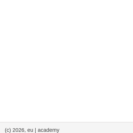
rights, & democracy
maritime & fisheries
migration & integration
nutrition, health & wellbeing
public sector leadership, innovation &
knowledge sharing
transport & infrastructure
(c) 2026, eu | academy