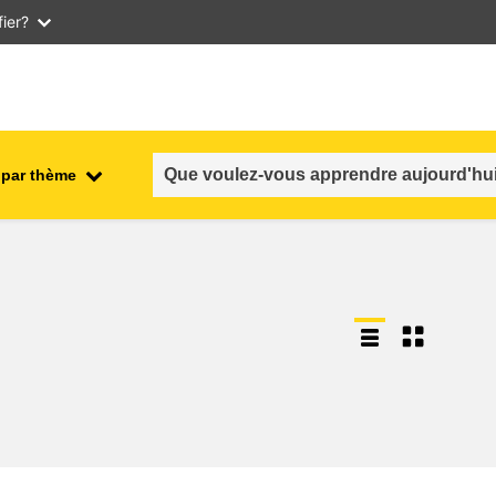
ier?
 par thème
nt
emploi, commerce et économie
salubrité et sécurité alimentaire
n et
fragilité, situations de crise &
résilience
genre, inégalité et inclusion