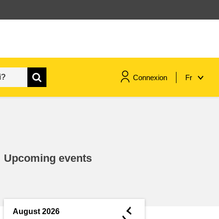
Connexion
Fr
maritime & pêche
migration et intégration
Upcoming events
nutrition, santé & bien-être
leadership du secteur public,
innovation et partage des
◄
August 2026
connaissances