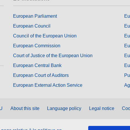
European Parliament
Eu
European Council
Eu
Council of the European Union
Eu
European Commission
Eu
Court of Justice of the European Union
Eu
European Central Bank
Eu
European Court of Auditors
Pu
European External Action Service
Ag
EU
About this site
Language policy
Legal notice
Coo