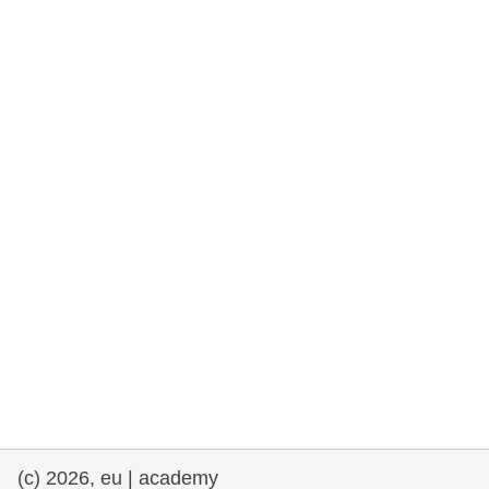
rights, & democracy
maritime & fisheries
migration & integration
nutrition, health & wellbeing
public sector leadership, innovation &
knowledge sharing
transport & infrastructure
(c) 2026, eu | academy