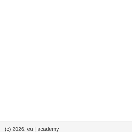
rights, & democracy
maritime & fisheries
migration & integration
nutrition, health & wellbeing
public sector leadership, innovation &
knowledge sharing
transport & infrastructure
(c) 2026, eu | academy