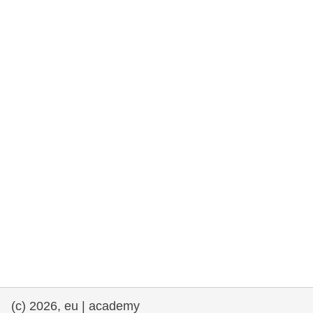
rights, & democracy
maritime & fisheries
migration & integration
nutrition, health & wellbeing
public sector leadership, innovation &
knowledge sharing
transport & infrastructure
(c) 2026, eu | academy