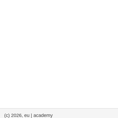
drepturile omului și democrație
maritime si pescuit
migrație și integrare
nutriție, sănătate și bunăstare
leadership în sectorul public, inovare și
schimb de cunoștințe
transport și infrastructură
(c) 2026, eu | academy