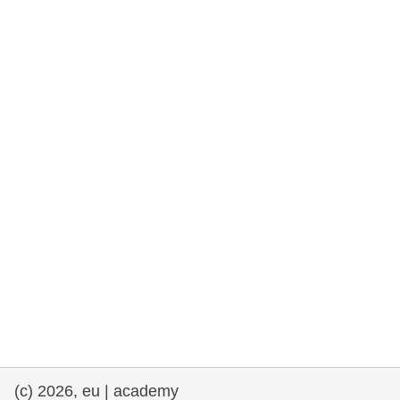
rights, & democracy
maritime & fisheries
migration & integration
nutrition, health & wellbeing
public sector leadership, innovation &
knowledge sharing
transport & infrastructure
(c) 2026, eu | academy