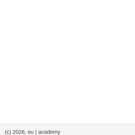
rights, & democracy
maritime & fisheries
migration & integration
nutrition, health & wellbeing
public sector leadership, innovation &
knowledge sharing
transport & infrastructure
(c) 2026, eu | academy