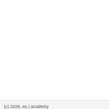
rights, & democracy
maritime & fisheries
migration & integration
nutrition, health & wellbeing
public sector leadership, innovation &
knowledge sharing
transport & infrastructure
(c) 2026, eu | academy