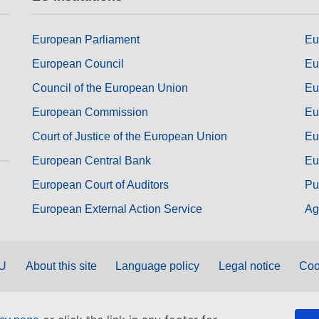
European Parliament
Eu
European Council
Eu
Council of the European Union
Eu
European Commission
Eu
Court of Justice of the European Union
Eu
European Central Bank
Eu
European Court of Auditors
Pu
European External Action Service
Ag
EU
About this site
Language policy
Legal notice
Coo