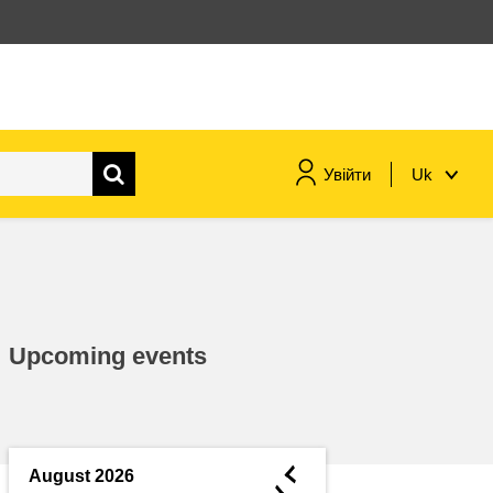
Увійти
Uk
морське судноплавство та
рибальство
міграція та інтеграція
Upcoming events
харчування, здоров'я та
добробут
лідерство в державному
секторі, інновації та обмін
◄
August 2026
знаннями