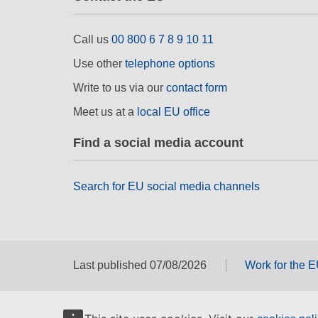
Call us
00 800 6 7 8 9 10 11
Use other
telephone options
Write to us via our
contact form
Meet us at a
local EU office
Find a social media account
Search for EU social media channels
Last published 07/08/2026
Work for the 