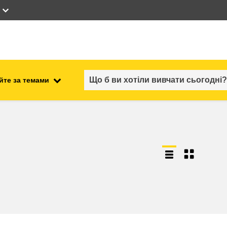
йте за темами
працевлаштування, комерційна
ості
діяльність та економіка
безпечність харчових
продуктів та продовольча
безпека
ний
нестабільність, кризові
ситуації та стійкість
ітні
гендер, нерівність та інклюзія