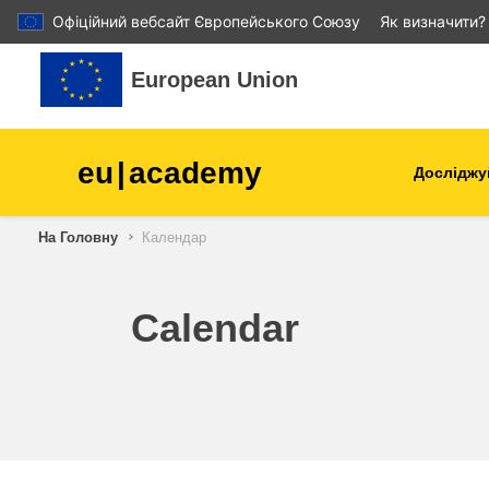
Офіційний вебсайт Європейського Союзу
Як визначити?
Перейти до головного вмісту
European Union
eu
|
academy
Досліджу
Аграрне виробництво і
На Головну
Календар
розвиток сільської місцев
діти та молодь
Calendar
міста, міський і регіональ
розвиток
дані, діджиталізація та нов
технології