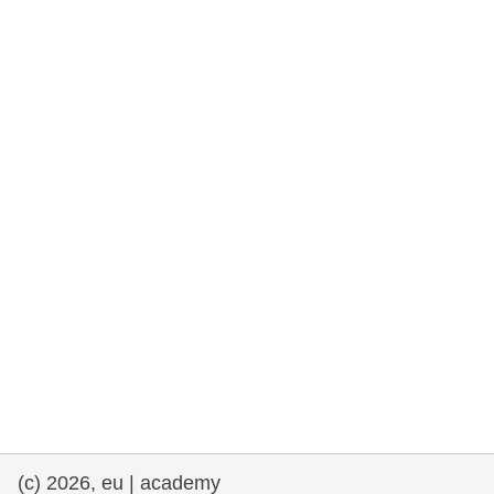
rights, & democracy
maritime & fisheries
migration & integration
nutrition, health & wellbeing
public sector leadership, innovation &
knowledge sharing
transport & infrastructure
(c) 2026, eu | academy