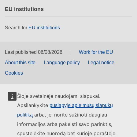
EU institutions
Search for
EU institutions
Last published 06/08/2026
Work for the EU
About this site
Language policy
Legal notice
Cookies
Šioje svetainėje naudojami slapukai.
Apsilankykite
puslapyje apie mūsų slapukų
arba, jei norite sužinoti daugiau
politiką
informacijos arba pakeisti savo parinktis,
spustelėkite nuorodą bet kurioje poraštėje.