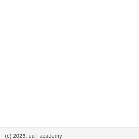
rights, & democracy
maritime & fisheries
migration & integration
nutrition, health & wellbeing
public sector leadership, innovation &
knowledge sharing
transport & infrastructure
(c) 2026, eu | academy