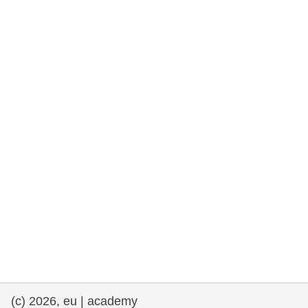
rights, & democracy
maritime & fisheries
migration & integration
nutrition, health & wellbeing
public sector leadership, innovation &
knowledge sharing
transport & infrastructure
(c) 2026, eu | academy