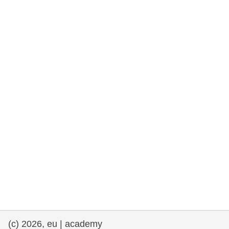
rights, & democracy
maritime & fisheries
migration & integration
nutrition, health & wellbeing
public sector leadership, innovation &
knowledge sharing
transport & infrastructure
(c) 2026, eu | academy