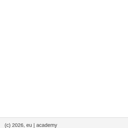
rights, & democracy
maritime & fisheries
migration & integration
nutrition, health & wellbeing
public sector leadership, innovation &
knowledge sharing
transport & infrastructure
(c) 2026, eu | academy