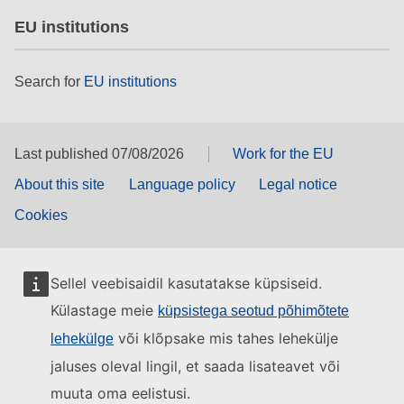
EU institutions
Search for
EU institutions
Last published 07/08/2026
Work for the EU
About this site
Language policy
Legal notice
Cookies
Sellel veebisaidil kasutatakse küpsiseid.
Külastage meie
küpsistega seotud põhimõtete
või klõpsake mis tahes lehekülje
lehekülge
jaluses oleval lingil, et saada lisateavet või
muuta oma eelistusi.