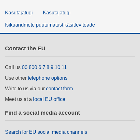
Kasutajatugi
Kasutajatugi
Isikuandmete puutumatust käsitlev teade
Contact the EU
Call us
00 800 6 7 8 9 10 11
Use other
telephone options
Write to us via our
contact form
Meet us at a
local EU office
Find a social media account
Search for EU social media channels