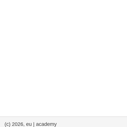
rights, & democracy
maritime & fisheries
migration & integration
nutrition, health & wellbeing
public sector leadership, innovation &
knowledge sharing
transport & infrastructure
(c) 2026, eu | academy