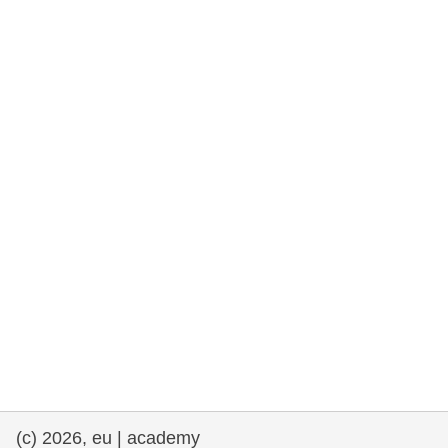
rights, & democracy
maritime & fisheries
migration & integration
nutrition, health & wellbeing
public sector leadership, innovation &
knowledge sharing
Transport und Infrastruktur
(c) 2026, eu | academy