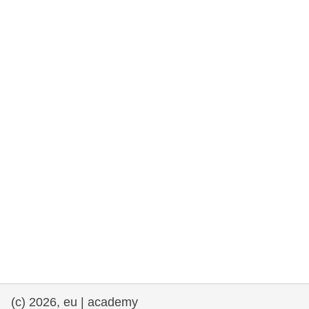
et démocratie
maritime & pêche
migration et intégration
nutrition, santé & bien-être
leadership du secteur public, innovation et
partage des connaissances
transport et infrastructure
(c) 2026, eu | academy