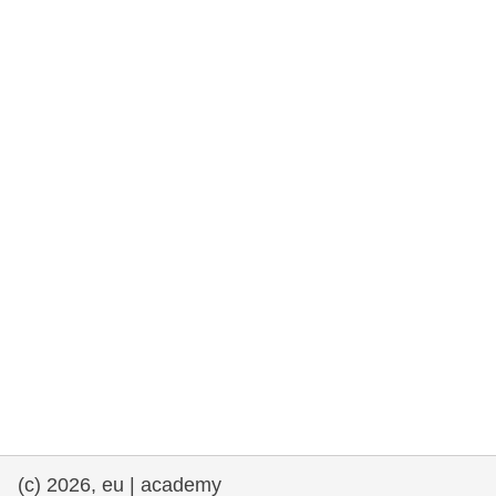
drepturile omului și democrație
maritime si pescuit
migrație și integrare
nutriție, sănătate și bunăstare
leadership în sectorul public, inovare și
schimb de cunoștințe
transport și infrastructură
(c) 2026, eu | academy