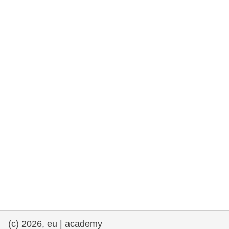
et démocratie
maritime & pêche
migration et intégration
nutrition, santé & bien-être
leadership du secteur public, innovation et
partage des connaissances
transport et infrastructure
(c) 2026, eu | academy