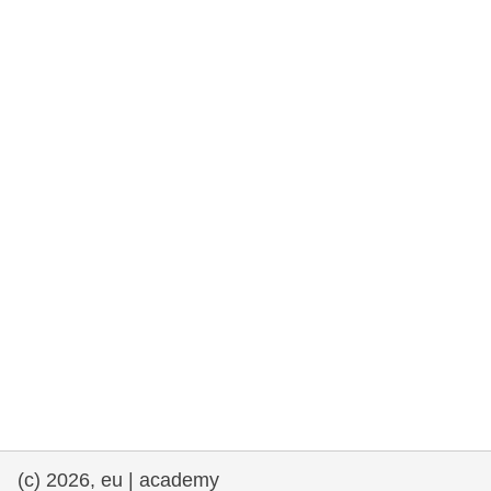
rights, & democracy
maritime & fisheries
migration & integration
nutrition, health & wellbeing
public sector leadership, innovation &
knowledge sharing
transport & infrastructure
(c) 2026, eu | academy