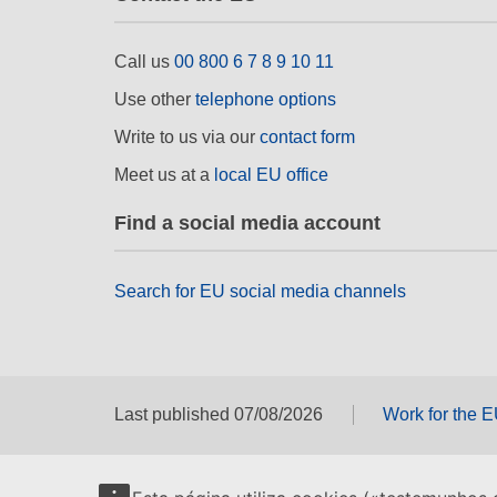
Call us
00 800 6 7 8 9 10 11
Use other
telephone options
Write to us via our
contact form
Meet us at a
local EU office
Find a social media account
Search for EU social media channels
Last published 07/08/2026
Work for the 