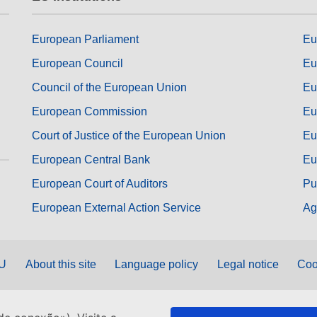
European Parliament
Eu
European Council
Eu
Council of the European Union
Eu
European Commission
Eu
Court of Justice of the European Union
Eu
European Central Bank
Eu
European Court of Auditors
Pu
European External Action Service
Ag
EU
About this site
Language policy
Legal notice
Coo