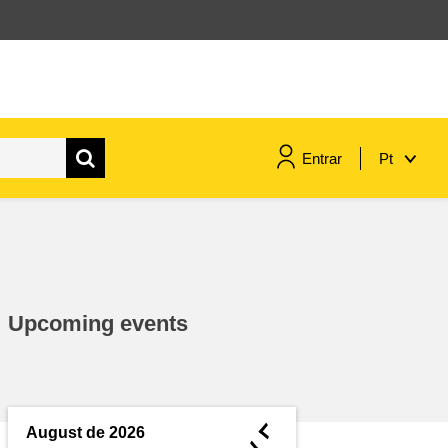
Entrar
Pt
assuntos marítimos e política das
pescas
migração e integração
Upcoming events
nutrição, saúde e bem-estar
liderança do setor público,
inovação e compartilhamento de
◄
August de 2026
conhecimento