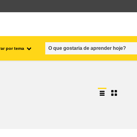
rar por tema
nto
emprego, comércio e economia
cadeia alimentar e segurança
alimentar
fragilidade, situações de crise e
resiliência
gênero, desigualdade e inclusão