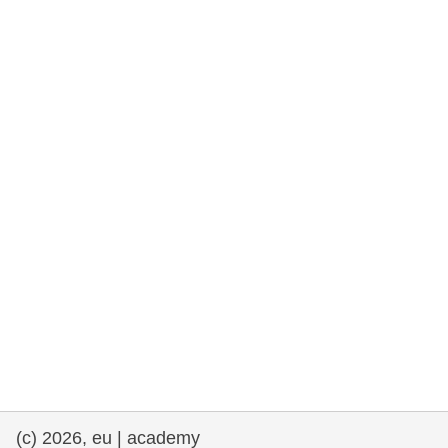
rights, & democracy
maritime & fisheries
migration & integration
nutrition, health & wellbeing
public sector leadership, innovation &
knowledge sharing
transport & infrastructure
(c) 2026, eu | academy