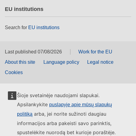
EU institutions
Search for
EU institutions
Last published 07/08/2026
Work for the EU
About this site
Language policy
Legal notice
Cookies
Šioje svetainėje naudojami slapukai.
Apsilankykite
puslapyje apie mūsų slapukų
arba, jei norite sužinoti daugiau
politiką
informacijos arba pakeisti savo parinktis,
spustelėkite nuorodą bet kurioje poraštėje.