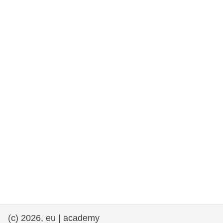
rights, & democracy
maritime & fisheries
migration & integration
nutrition, health & wellbeing
public sector leadership, innovation &
knowledge sharing
transport & infrastructure
(c) 2026, eu | academy