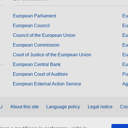
European Parliament
Eu
European Council
Eu
Council of the European Union
Eu
European Commission
Eu
Court of Justice of the European Union
Eu
European Central Bank
Eu
European Court of Auditors
Pu
European External Action Service
Ag
EU
About this site
Language policy
Legal notice
Coo