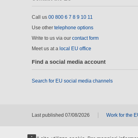
Call us
00 800 6 7 8 9 10 11
Use other
telephone options
Write to us via our
contact form
Meet us at a
local EU office
Find a social media account
Search for EU social media channels
Last published 07/08/2026
Work for the 