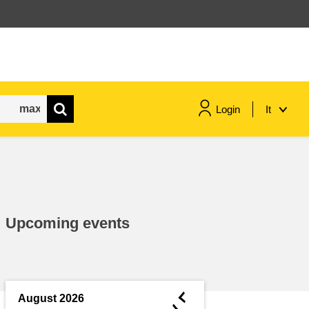
Login
It
marittimo e pesca
migrazione e integrazione
Upcoming events
nutrizione, salute e benessere
leadership del settore pubblico,
innovazione e condivisione delle
◄
August 2026
conoscenze