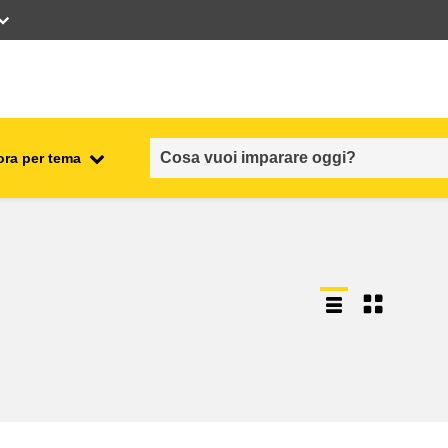
ora per tema
occupazione, commercio ed
economia
sicurezza e protezione alimentare
fragilità, situazioni di crisi e
ionale
resilienza
genere, disuguaglianza e
inclusione