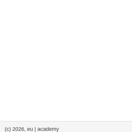
et démocratie
maritime & pêche
migration et intégration
nutrition, santé & bien-être
leadership du secteur public, innovation et
partage des connaissances
transport et infrastructure
(c) 2026, eu | academy