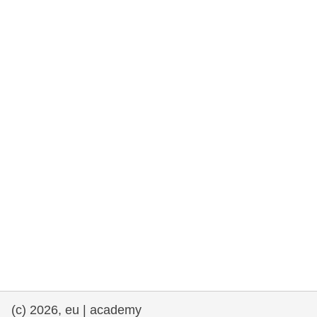
та права людини та демократія
морське судноплавство та рибальство
міграція та інтеграція
харчування, здоров'я та добробут
лідерство в державному секторі,
інновації та обмін знаннями
Транспорт та інфраструктура
(c) 2026, eu | academy