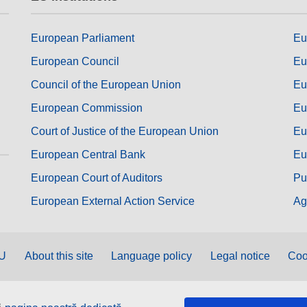
European Parliament
Eu
European Council
Eu
Council of the European Union
Eu
European Commission
Eu
Court of Justice of the European Union
Eu
European Central Bank
Eu
European Court of Auditors
Pu
European External Action Service
Ag
EU
About this site
Language policy
Legal notice
Coo