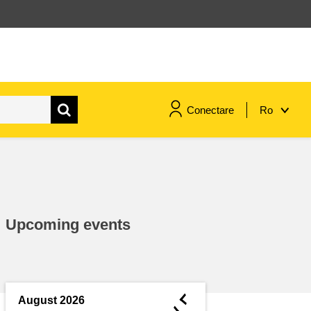
Conectare
Ro
maritime si pescuit
migrație și integrare
Upcoming events
nutriție, sănătate și bunăstare
leadership în sectorul public,
inovare și schimb de cunoștințe
◄
August 2026