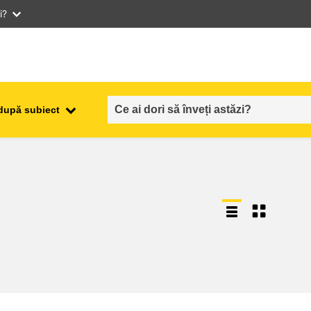
i?
după subiect
ocuparea forţei de muncă,
ala
comerţul şi economia
food safety & security
fragilitate, situații de criză și
reziliență
gen, inegalitate și incluziune