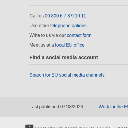
Call us
00 800 6 7 8 9 10 11
Use other
telephone options
Write to us via our
contact form
Meet us at a
local EU office
Find a social media account
Search for EU social media channels
Last published 07/08/2026
Work for the 