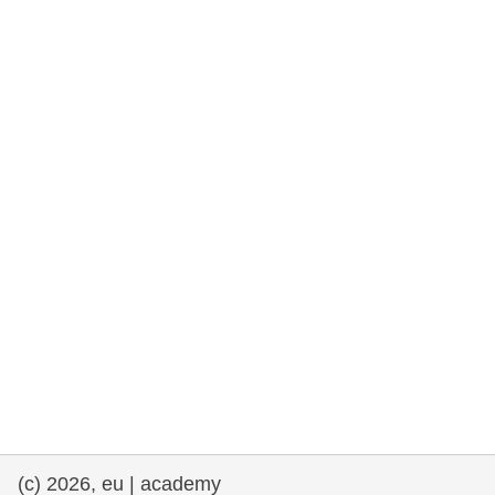
rights, & democracy
maritime & fisheries
migration & integration
nutrition, health & wellbeing
public sector leadership, innovation &
knowledge sharing
transport & infrastructure
(c) 2026, eu | academy