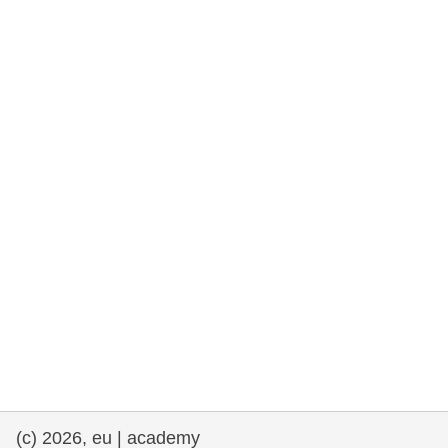
democrazia
marittimo e pesca
migrazione e integrazione
nutrizione, salute e benessere
leadership del settore pubblico,
innovazione e condivisione delle
conoscenze
trasporti e infrastrutture
(c) 2026, eu | academy