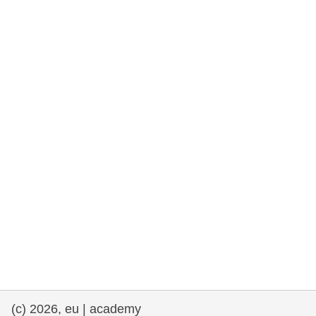
rights, & democracy
maritime & fisheries
migration & integration
nutrition, health & wellbeing
public sector leadership, innovation &
knowledge sharing
transport & infrastructure
(c) 2026, eu | academy