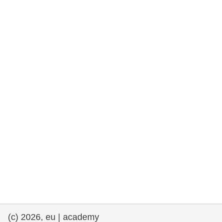
et démocratie
maritime & pêche
migration et intégration
nutrition, santé & bien-être
leadership du secteur public, innovation et
partage des connaissances
transport et infrastructure
(c) 2026, eu | academy