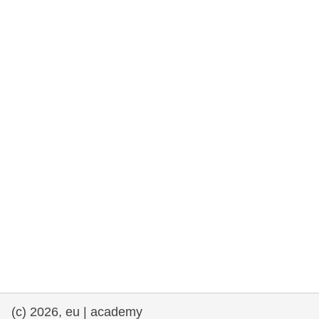
et démocratie
maritime & pêche
migration et intégration
nutrition, santé & bien-être
leadership du secteur public, innovation et
partage des connaissances
transport et infrastructure
(c) 2026, eu | academy