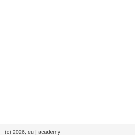
rights, & democracy
maritime & fisheries
migration & integration
nutrition, health & wellbeing
public sector leadership, innovation &
knowledge sharing
transport & infrastructure
(c) 2026, eu | academy