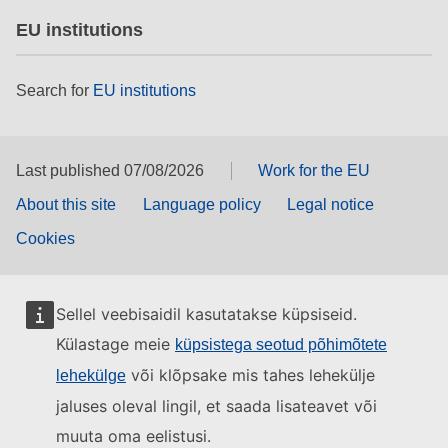
EU institutions
Search for
EU institutions
Last published 07/08/2026
Work for the EU
About this site
Language policy
Legal notice
Cookies
Sellel veebisaidil kasutatakse küpsiseid.
Külastage meie
küpsistega seotud põhimõtete
või klõpsake mis tahes lehekülje
lehekülge
jaluses oleval lingil, et saada lisateavet või
muuta oma eelistusi.