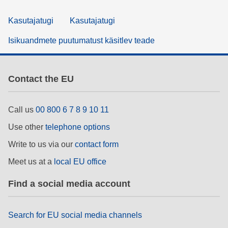
Kasutajatugi
Kasutajatugi
Isikuandmete puutumatust käsitlev teade
Contact the EU
Call us
00 800 6 7 8 9 10 11
Use other
telephone options
Write to us via our
contact form
Meet us at a
local EU office
Find a social media account
Search for EU social media channels