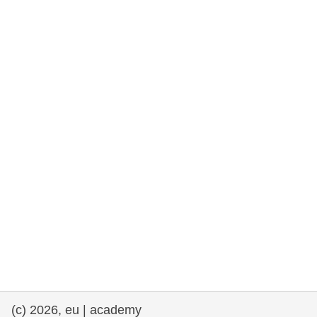
rights, & democracy
maritime & fisheries
migration & integration
nutrition, health & wellbeing
public sector leadership, innovation &
knowledge sharing
transport & infrastructure
(c) 2026, eu | academy