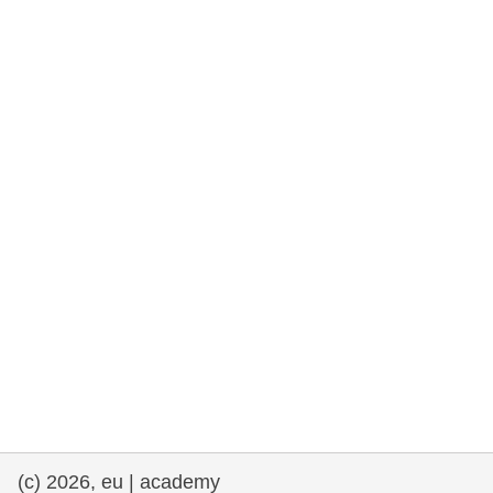
rights, & democracy
maritime & fisheries
migration & integration
nutrition, health & wellbeing
public sector leadership, innovation &
knowledge sharing
transport & infrastructure
(c) 2026, eu | academy