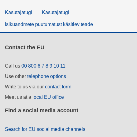
Kasutajatugi
Kasutajatugi
Isikuandmete puutumatust käsitlev teade
Contact the EU
Call us
00 800 6 7 8 9 10 11
Use other
telephone options
Write to us via our
contact form
Meet us at a
local EU office
Find a social media account
Search for EU social media channels