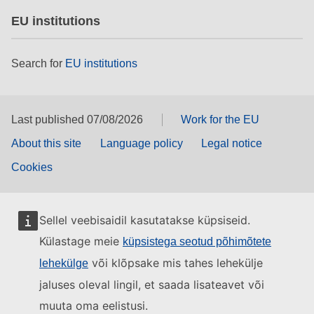
EU institutions
Search for
EU institutions
Last published 07/08/2026
Work for the EU
About this site
Language policy
Legal notice
Cookies
Sellel veebisaidil kasutatakse küpsiseid.
Külastage meie
küpsistega seotud põhimõtete
või klõpsake mis tahes lehekülje
lehekülge
jaluses oleval lingil, et saada lisateavet või
muuta oma eelistusi.