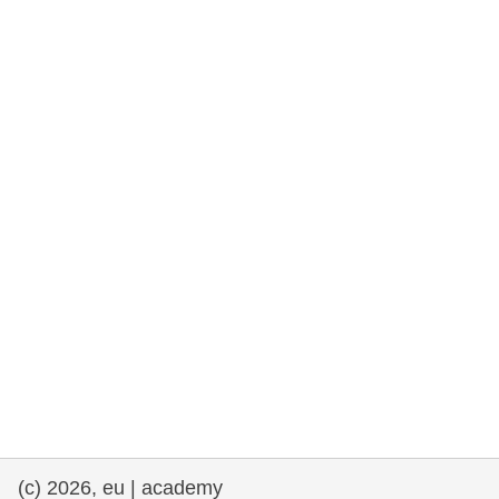
rights, & democracy
maritime & fisheries
migration & integration
nutrition, health & wellbeing
public sector leadership, innovation &
knowledge sharing
transport & infrastructure
(c) 2026, eu | academy