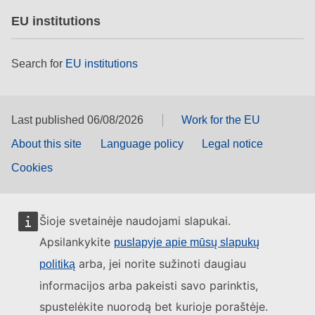
EU institutions
Search for
EU institutions
Last published 06/08/2026
Work for the EU
About this site
Language policy
Legal notice
Cookies
Šioje svetainėje naudojami slapukai.
Apsilankykite
puslapyje apie mūsų slapukų
arba, jei norite sužinoti daugiau
politiką
informacijos arba pakeisti savo parinktis,
spustelėkite nuorodą bet kurioje poraštėje.