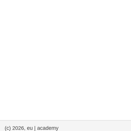
rights, & democracy
maritime & fisheries
migration & integration
nutrition, health & wellbeing
public sector leadership, innovation &
knowledge sharing
transport & infrastructure
(c) 2026, eu | academy