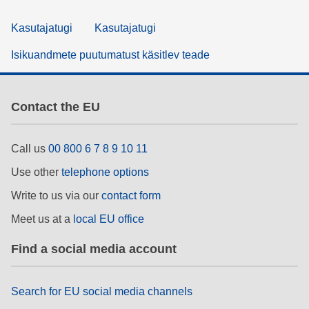
Kasutajatugi
Kasutajatugi
Isikuandmete puutumatust käsitlev teade
Contact the EU
Call us
00 800 6 7 8 9 10 11
Use other
telephone options
Write to us via our
contact form
Meet us at a
local EU office
Find a social media account
Search for EU social media channels