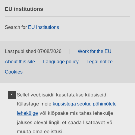
EU institutions
Search for
EU institutions
Last published 07/08/2026
Work for the EU
About this site
Language policy
Legal notice
Cookies
Sellel veebisaidil kasutatakse küpsiseid.
Külastage meie
küpsistega seotud põhimõtete
või klõpsake mis tahes lehekülje
lehekülge
jaluses oleval lingil, et saada lisateavet või
muuta oma eelistusi.