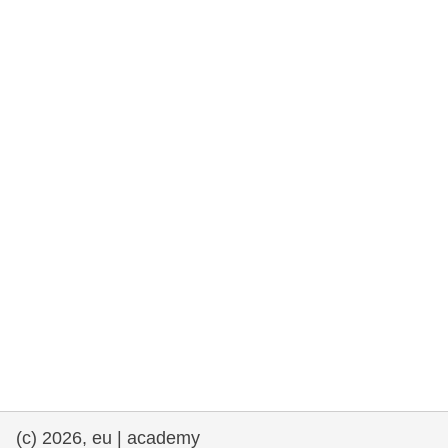
rights, & democracy
maritime & fisheries
migration & integration
nutrition, health & wellbeing
public sector leadership, innovation &
knowledge sharing
transport & infrastructure
(c) 2026, eu | academy