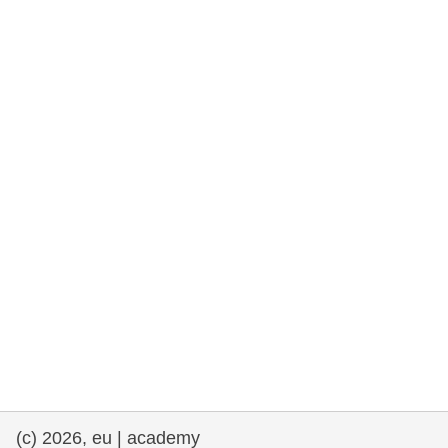
drepturile omului și democrație
maritime si pescuit
migrație și integrare
nutriție, sănătate și bunăstare
leadership în sectorul public, inovare și
schimb de cunoștințe
transport și infrastructură
(c) 2026, eu | academy