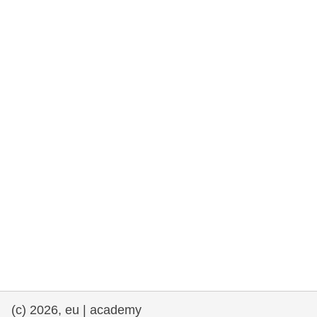
rights, & democracy
maritime & fisheries
migration & integration
nutrition, health & wellbeing
public sector leadership, innovation &
knowledge sharing
Transport und Infrastruktur
(c) 2026, eu | academy