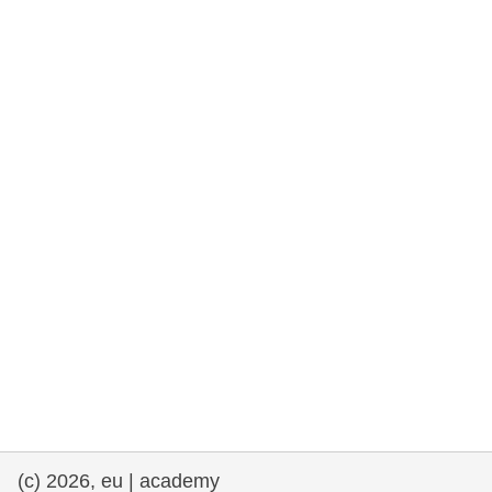
rights, & democracy
maritime & fisheries
migration & integration
nutrition, health & wellbeing
public sector leadership, innovation &
knowledge sharing
transport & infrastructure
(c) 2026, eu | academy