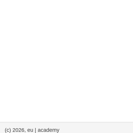
fundamentales, y democracia
marítimo y pesca
migración e integración
nutrición, salud y bienestar
liderazgo, innovación y el intercambio de
conocimientos en el sector público
transporte e infraestructuras
(c) 2026, eu | academy