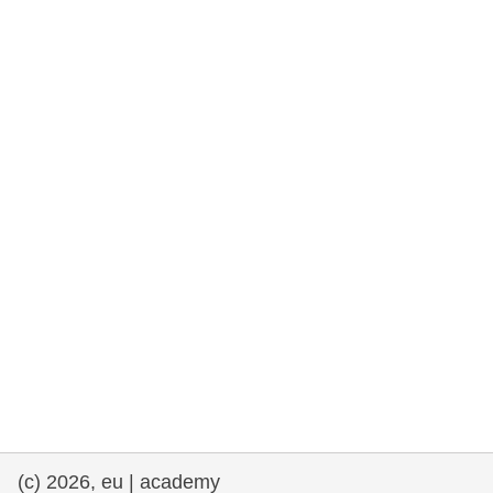
rights, & democracy
maritime & fisheries
migration & integration
nutrition, health & wellbeing
public sector leadership, innovation &
knowledge sharing
Transport und Infrastruktur
(c) 2026, eu | academy