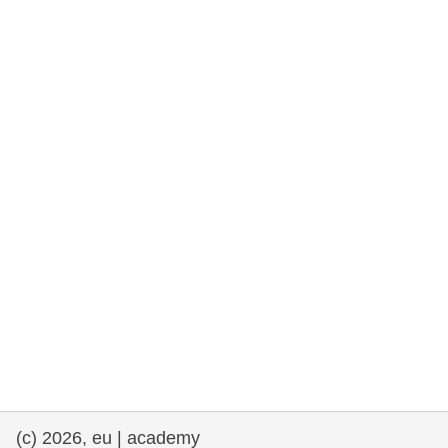
rights, & democracy
maritime & fisheries
migration & integration
nutrition, health & wellbeing
public sector leadership, innovation &
knowledge sharing
transport & infrastructure
(c) 2026, eu | academy